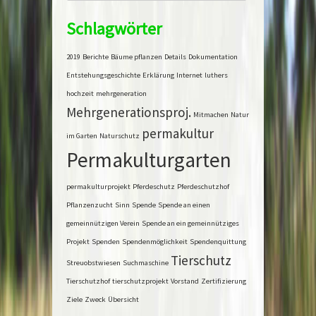
Schlagwörter
2019
Berichte
Bäume pflanzen
Details
Dokumentation
Entstehungsgeschichte
Erklärung
Internet
luthers
hochzeit
mehrgeneration
Mehrgenerationsproj.
Mitmachen
Natur
permakultur
im Garten
Naturschutz
Permakulturgarten
permakulturprojekt
Pferdeschutz
Pferdeschutzhof
Pflanzenzucht
Sinn
Spende
Spende an einen
gemeinnützigen Verein
Spende an ein gemeinnütziges
Projekt
Spenden
Spendenmöglichkeit
Spendenquittung
Tierschutz
Streuobstwiesen
Suchmaschine
Tierschutzhof
tierschutzprojekt
Vorstand
Zertifizierung
Ziele
Zweck
Übersicht