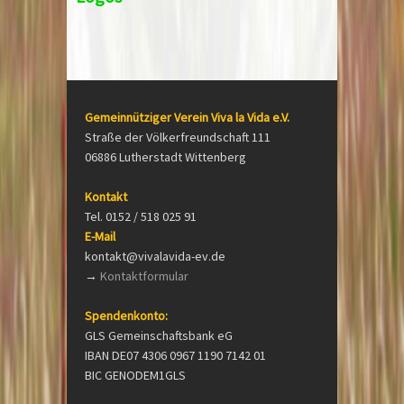
Gemeinnütziger Verein Viva la Vida e.V.
Straße der Völkerfreundschaft 111
06886 Lutherstadt Wittenberg
Kontakt
Tel. 0152 / 518 025 91
E-Mail
kontakt@vivalavida-ev.de
→
Kontaktformular
Spendenkonto:
GLS Gemeinschaftsbank eG
IBAN DE07 4306 0967 1190 7142 01
BIC GENODEM1GLS