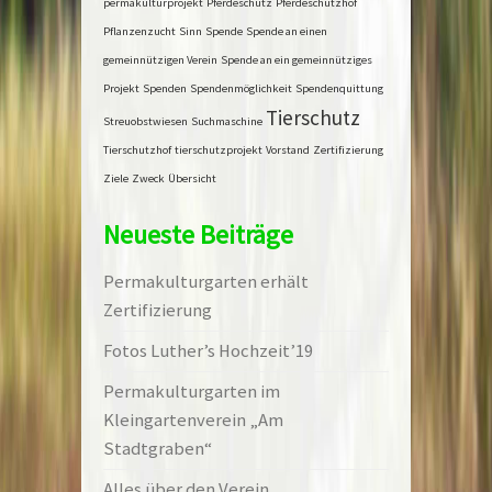
permakulturprojekt
Pferdeschutz
Pferdeschutzhof
Pflanzenzucht
Sinn
Spende
Spende an einen
gemeinnützigen Verein
Spende an ein gemeinnütziges
Projekt
Spenden
Spendenmöglichkeit
Spendenquittung
Tierschutz
Streuobstwiesen
Suchmaschine
Tierschutzhof
tierschutzprojekt
Vorstand
Zertifizierung
Ziele
Zweck
Übersicht
Neueste Beiträge
Permakulturgarten erhält
Zertifizierung
Fotos Luther’s Hochzeit’19
Permakulturgarten im
Kleingartenverein „Am
Stadtgraben“
Alles über den Verein