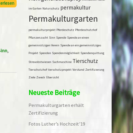
erlesen
permakultur
im Garten
Naturschutz
Permakulturgarten
permakulturprojekt
Pferdeschutz
Pferdeschutzhof
Pflanzenzucht
Sinn
Spende
Spende an einen
gemeinnützigen Verein
Spende an ein gemeinnütziges
inn
,
Projekt
Spenden
Spendenmöglichkeit
Spendenquittung
Tierschutz
Streuobstwiesen
Suchmaschine
Tierschutzhof
tierschutzprojekt
Vorstand
Zertifizierung
Ziele
Zweck
Übersicht
Neueste Beiträge
Permakulturgarten erhält
Zertifizierung
Fotos Luther’s Hochzeit’19