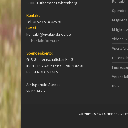
Kontakt
06886 Lutherstadt Wittenberg
Spenden
Kontakt
Mitglieds
Tel. 0152 / 518 025 91
E-Mail
Mitgliede
kontakt@vivalavida-ev.de
Videos &
→
Kontaktformular
Viva la V
Spendenkonto:
Datensch
GLS Gemeinschaftsbank eG
IBAN DE07 4306 0967 1190 7142 01
Impress
BIC GENODEM1GLS
Veransta
Amtsgericht Stendal
RSS
VR Nr. 4126
Copyright © 2026
Gemeinnütziger V