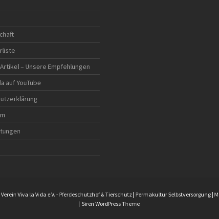
chaft
rliste
 Artikel – Unsere Empfehlungen
ida auf YouTube
utzerklärung
um
ltungen
erein Viva la Vida e.V.
- Pferdeschutzhof & Tierschutz | Permakultur Selbstversorgung | 
|
Siren WordPress Theme