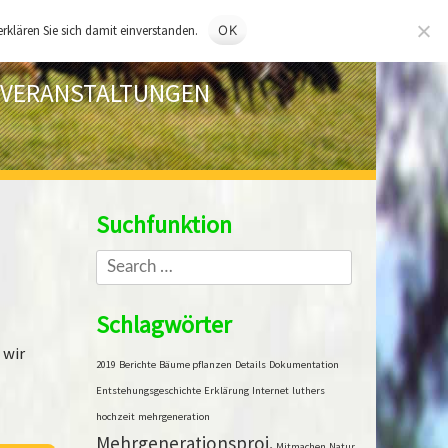
rklären Sie sich damit einverstanden.
OK
VERANSTALTUNGEN
Suchfunktion
Search
Schlagwörter
 wir
2019
Berichte
Bäume pflanzen
Details
Dokumentation
Entstehungsgeschichte
Erklärung
Internet
luthers
hochzeit
mehrgeneration
Mehrgenerationsproj.
Mitmachen
Natur