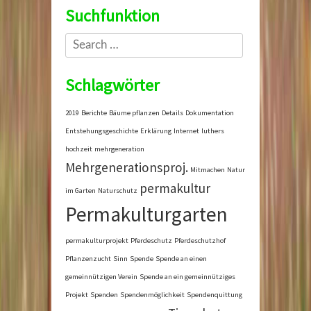
Suchfunktion
Search
Schlagwörter
2019
Berichte
Bäume pflanzen
Details
Dokumentation
Entstehungsgeschichte
Erklärung
Internet
luthers
hochzeit
mehrgeneration
Mehrgenerationsproj.
Mitmachen
Natur
permakultur
im Garten
Naturschutz
Permakulturgarten
permakulturprojekt
Pferdeschutz
Pferdeschutzhof
Pflanzenzucht
Sinn
Spende
Spende an einen
gemeinnützigen Verein
Spende an ein gemeinnütziges
Projekt
Spenden
Spendenmöglichkeit
Spendenquittung