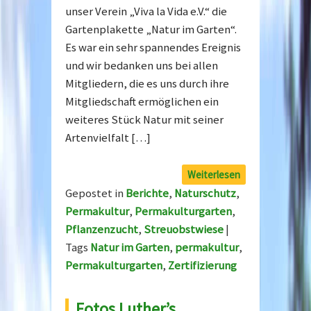
unser Verein „Viva la Vida e.V.“ die
Gartenplakette „Natur im Garten“.
Es war ein sehr spannendes Ereignis
und wir bedanken uns bei allen
Mitgliedern, die es uns durch ihre
Mitgliedschaft ermöglichen ein
weiteres Stück Natur mit seiner
Artenvielfalt […]
Weiterlesen
Gepostet in
Berichte
,
Naturschutz
,
Permakultur
,
Permakulturgarten
,
Pflanzenzucht
,
Streuobstwiese
|
Tags
Natur im Garten
,
permakultur
,
Permakulturgarten
,
Zertifizierung
Fotos Luther’s